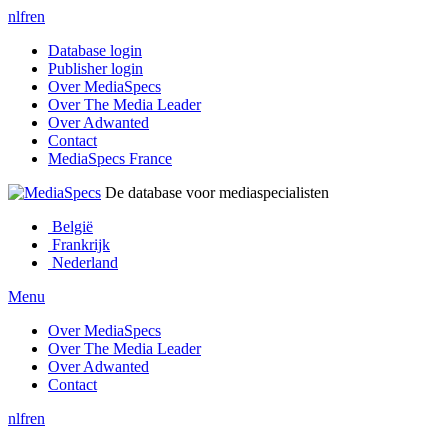
nl
fr
en
Database login
Publisher login
Over MediaSpecs
Over The Media Leader
Over Adwanted
Contact
MediaSpecs France
De database voor mediaspecialisten
België
Frankrijk
Nederland
Menu
Over MediaSpecs
Over The Media Leader
Over Adwanted
Contact
nl
fr
en