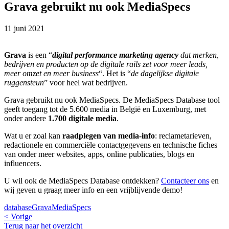
Grava gebruikt nu ook MediaSpecs
11 juni 2021
Grava
is een “
digital performance marketing agency
dat merken,
bedrijven en producten op de digitale rails zet
voor meer leads,
meer omzet en meer business
“. Het is “
de dagelijkse digitale
ruggensteun
” voor heel wat bedrijven.
Grava gebruikt nu ook MediaSpecs. De MediaSpecs Database tool
geeft toegang tot de 5.600 media in België en Luxemburg, met
onder andere
1.700 digitale media
.
Wat u er zoal kan
raadplegen van media-info
: reclametarieven,
redactionele en commerciële contactgegevens en technische fiches
van onder meer websites, apps, online publicaties, blogs en
influencers.
U wil ook de MediaSpecs Database ontdekken?
Contacteer ons
en
wij geven u graag meer info en een vrijblijvende demo!
database
Grava
MediaSpecs
< Vorige
Terug naar het overzicht