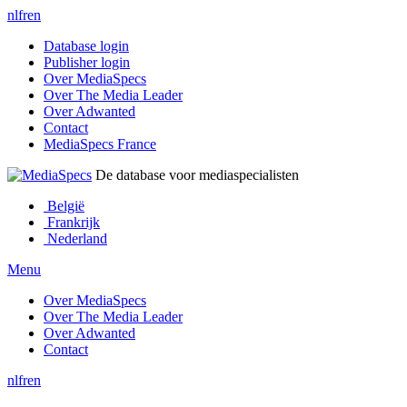
nl
fr
en
Database login
Publisher login
Over MediaSpecs
Over The Media Leader
Over Adwanted
Contact
MediaSpecs France
De database voor mediaspecialisten
België
Frankrijk
Nederland
Menu
Over MediaSpecs
Over The Media Leader
Over Adwanted
Contact
nl
fr
en