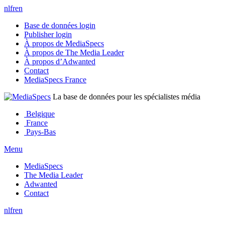
nl
fr
en
Base de données login
Publisher login
À propos de MediaSpecs
À propos de The Media Leader
À propos d’Adwanted
Contact
MediaSpecs France
La base de données pour les spécialistes média
Belgique
France
Pays-Bas
Menu
MediaSpecs
The Media Leader
Adwanted
Contact
nl
fr
en