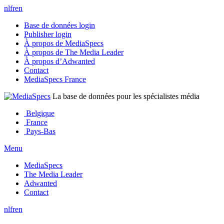
nl
fr
en
Base de données login
Publisher login
À propos de MediaSpecs
À propos de The Media Leader
À propos d’Adwanted
Contact
MediaSpecs France
La base de données pour les spécialistes média
Belgique
France
Pays-Bas
Menu
MediaSpecs
The Media Leader
Adwanted
Contact
nl
fr
en