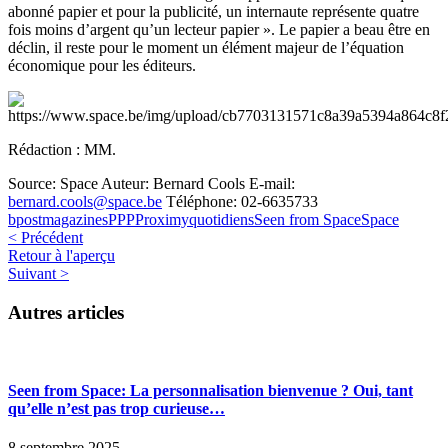
abonné papier et pour la publicité, un internaute représente quatre
fois moins d’argent qu’un lecteur papier ». Le papier a beau être en
déclin, il reste pour le moment un élément majeur de l’équation
économique pour les éditeurs.
Rédaction : MM.
Source: Space
Auteur: Bernard Cools
E-mail:
bernard.cools@space.be
Téléphone: 02-6635733
bpost
magazines
PPP
Proximy
quotidiens
Seen from Space
Space
< Précédent
Retour à l'aperçu
Suivant >
Autres articles
Seen from Space: La personnalisation bienvenue ? Oui, tant
qu’elle n’est pas trop curieuse…
8 septembre 2025