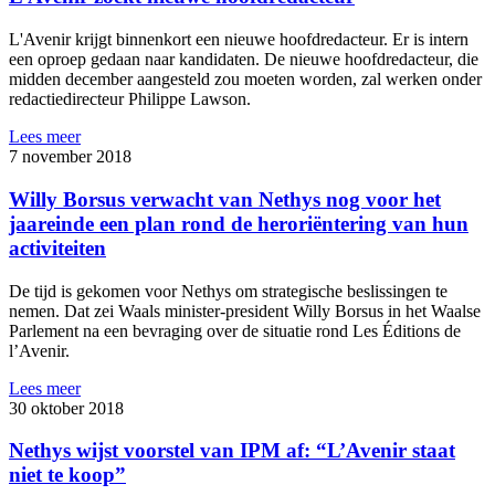
L'Avenir krijgt binnenkort een nieuwe hoofdredacteur. Er is intern
een oproep gedaan naar kandidaten. De nieuwe hoofdredacteur, die
midden december aangesteld zou moeten worden, zal werken onder
redactiedirecteur Philippe Lawson.
Lees meer
7 november 2018
Willy Borsus verwacht van Nethys nog voor het
jaareinde een plan rond de heroriëntering van hun
activiteiten
De tijd is gekomen voor Nethys om strategische beslissingen te
nemen. Dat zei Waals minister-president Willy Borsus in het Waalse
Parlement na een bevraging over de situatie rond Les Éditions de
l’Avenir.
Lees meer
30 oktober 2018
Nethys wijst voorstel van IPM af: “L’Avenir staat
niet te koop”