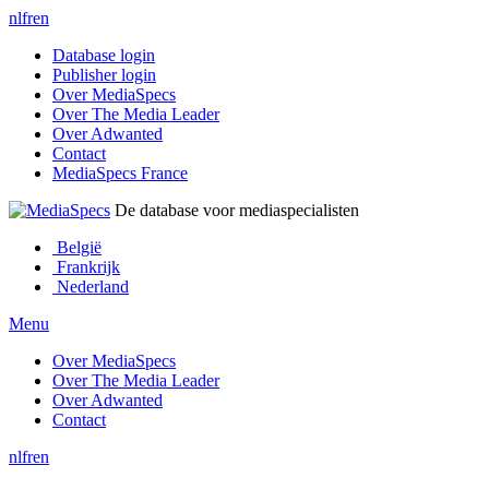
nl
fr
en
Database login
Publisher login
Over MediaSpecs
Over The Media Leader
Over Adwanted
Contact
MediaSpecs France
De database voor mediaspecialisten
België
Frankrijk
Nederland
Menu
Over MediaSpecs
Over The Media Leader
Over Adwanted
Contact
nl
fr
en