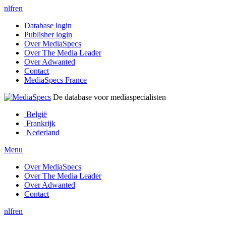
nl
fr
en
Database login
Publisher login
Over MediaSpecs
Over The Media Leader
Over Adwanted
Contact
MediaSpecs France
De database voor mediaspecialisten
België
Frankrijk
Nederland
Menu
Over MediaSpecs
Over The Media Leader
Over Adwanted
Contact
nl
fr
en