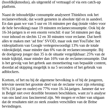
(hoofdkijkmodus), als uitgesteld of vertraagd of via een catch-up
platform.
Naast de inhoudelijke consumptie analyseert Thinkbox ook het
reclameverbruik; dat wordt gemeten in absolute tijd en in aandeel.
En dan gaan we van 5 uur en 16 minuten per dag (totale video voor
de hele bevolking) naar 19 minuten reclameconsumptie. Ook bij de
16-34-jarigen is er een enorm verschil: 4 uur 54 minuten per dag
voor inhoud en slechts 12 en 30 minuten voor reclame. Dat heeft
alles te maken met ‘ad free’ SVOD, maar ook met YouTube: het
videoplatform van Google vertegenwoordigt 13% van de totale
videokijktijd, maar minder dan 6% van de reclameconsumptie. Bij
de doelgroep jonger dan 35 is de situatie vergelijkbaar: 25% van de
totale kijktijd, maar minder dan 16% van de reclameconsumptie. Dat
is het gevolg van het gebrek aan monetisering van bepaalde content,
doordat ad skipping mogelijk is na 5 seconden of het gebruik van
adblockers.
Kortom, of het nu bij de algemene bevolking is of bij de jongeren,
televisie neemt het grootste deel van de reclame voor zijn rekening:
91% (16 jaar en ouder) en 77% voor 16-34-jarigen. Jammer dat we
in België niet over dezelfde bronnen beschikken, want zo’n analyse
van ons land zou fascinerend zijn. We mogen er echter van uitgaan
dat de resultaten niet zo sterk zouden verschillen van de Britse
bevindingen.