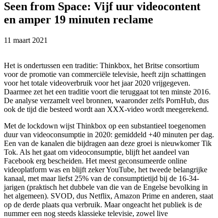
Seen from Space: Vijf uur videocontent
en amper 19 minuten reclame
11 maart 2021
Het is ondertussen een traditie: Thinkbox, het Britse consortium
voor de promotie van commerciële televisie, heeft zijn schattingen
voor het totale videoverbruik voor het jaar 2020 vrijgegeven.
Daarmee zet het een traditie voort die teruggaat tot ten minste 2016.
De analyse verzamelt veel bronnen, waaronder zelfs PornHub, dus
ook de tijd die besteed wordt aan XXX-video wordt meegerekend.
Met de lockdown wijst Thinkbox op een substantieel toegenomen
duur van videoconsumptie in 2020: gemiddeld +40 minuten per dag.
Een van de kanalen die bijdragen aan deze groei is nieuwkomer Tik
Tok. Als het gaat om videoconsumptie, blijft het aandeel van
Facebook erg bescheiden. Het meest geconsumeerde online
videoplatform was en blijft zeker YouTube, het tweede belangrijke
kanaal, met maar liefst 25% van de consumptietijd bij de 16-34-
jarigen (praktisch het dubbele van die van de Engelse bevolking in
het algemeen). SVOD, dus Netflix, Amazon Prime en anderen, staat
op de derde plaats qua verbruik. Maar ongeacht het publiek is de
nummer een nog steeds klassieke televisie, zowel live