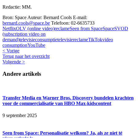
Redactie: MM.
Bron: Space
Auteur: Bernard Cools
E-mail:
bernard.cools@space.be
Telefoon: 02-6635733
Netflix
OLV (online video)
reclame
Seen from Space
Space
SVOD
(subscription video on
demand)
televisieconsumptie
televisiereclame
TikTok
video
consumption
YouTube
< Vorige
Terug naar het overzicht
Volgende >
Andere artikels
Transfer Media en Warner Bros. Discovery bundelen krachten
voor de commercialisatie van HBO Max-kidscontent
9 september 2025
Seen from Space: Personalisatie welkom? Ja, als ze niet té