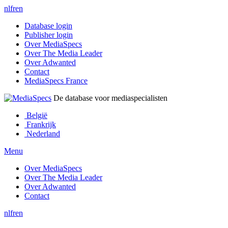
nl
fr
en
Database login
Publisher login
Over MediaSpecs
Over The Media Leader
Over Adwanted
Contact
MediaSpecs France
De database voor mediaspecialisten
België
Frankrijk
Nederland
Menu
Over MediaSpecs
Over The Media Leader
Over Adwanted
Contact
nl
fr
en